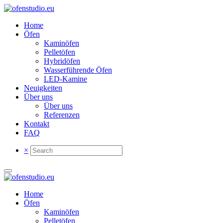
Jetzt Beratungstermin buchen
Home
Öfen
Kaminöfen
Pelletöfen
Hybridöfen
Wasserführende Öfen
LED-Kamine
Neuigkeiten
Über uns
Über uns
Referenzen
Kontakt
FAQ
×
Home
Öfen
Kaminöfen
Pelletöfen